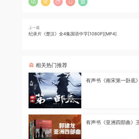
上一篇
纪录片《楚汉》全4集国语中字[1080P][MP4]
相关热门推荐
有声书《南宋第一卧底
演播[M4A]
有声书《亚洲四部曲》
演播[M4A]