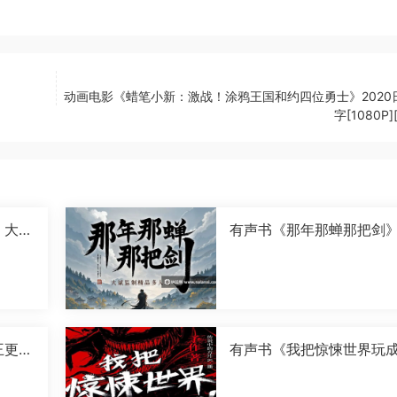
动画电影《蜡笔小新：激战！涂鸦王国和约四位勇士》2020
字[1080P]
》大斌
有声书《那年那蝉那把剑
斌演播[M4A]
王更新
有声书《我把惊悚世界玩
成游戏》传说中的方片K演
[M4A]