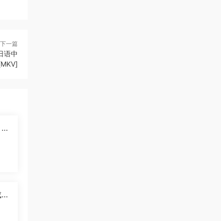
下一篇
日语中
[MKV]
》大
成养
播