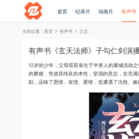
首页
纪录片
动画片
有声书
当前位置：
首页
有声书
正文
有声书《玄天法师》子勾仁剑演播[
12岁的少年，父母双双丧生于半兽人的屠城洗劫
的磨难，凭借其纯良的本性，坚强的意志，在充满
刻，品味了恩情、友情、爱情，也遭遇了仇恨、嫉妒、