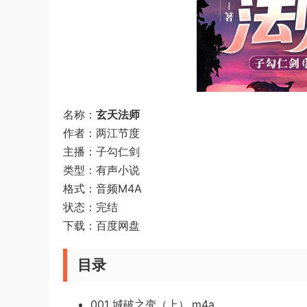
名称：
玄天法师
作者：两江节度
主播：子勾仁剑
类型：有声小说
格式：音频M4A
状态：完结
下载：百度网盘
目录
001 城破之变（上）.m4a