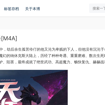
标签存档
关于本博
M4A]
之中，劫后余生孤苦伶仃的他又沦为卑贱的下人，但他没有沉沦于
魔幻的纳休克斯大陆上，历经了种种奇遇、重重磨难、数次生死
陷害，最终成就了绝世武功、高超魔力、畅快复仇、赫赫战功···