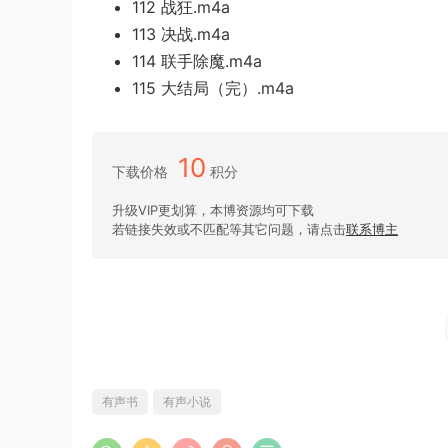
112 战狂.m4a
113 决战.m4a
114 联手除魔.m4a
115 大结局（完）.m4a
10
下载价格
积分
升级VIP更划算，本博资源均可下载
若链接失效或不匹配等其它问题，请点击
联系博主
有声书
有声小说