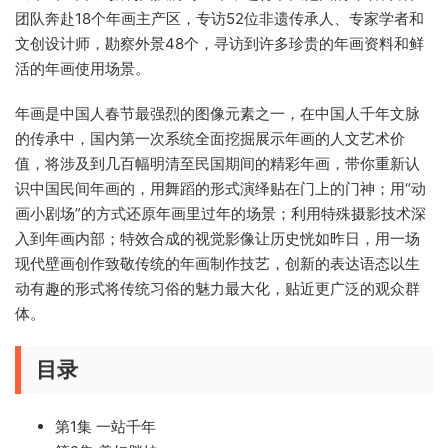
团队奔赴18个年画主产区，专访52位非遗传承人、专家学者和
文创设计师，勘察外景48个，寻访到许多珍贵的年画资料和鲜
活的年画使用场景。
年画是中国人春节最强烈的图像元素之一，在中国人千年文脉
的传承中，国内第一次系统全面挖掘展示年画的人文艺术价
值，将涉及到几百幅明清至民国期间的精彩年画，带你重新认
识中国民间年画的，用舞蹈的形式演绎贴在门上的门神；用“动
画小剧场”的方式还原年画里过年的场景；利用特殊摄影技术深
入到年画内部；特效合成的视觉影像让历史恍如昨日，用一场
现代壁画创作致敬传统的年画制作技艺，创新的表达语态以生
动有趣的形式将传统习俗的魅力最大化，贴近更广泛的观众群
体。
目录
第1集 一站千年