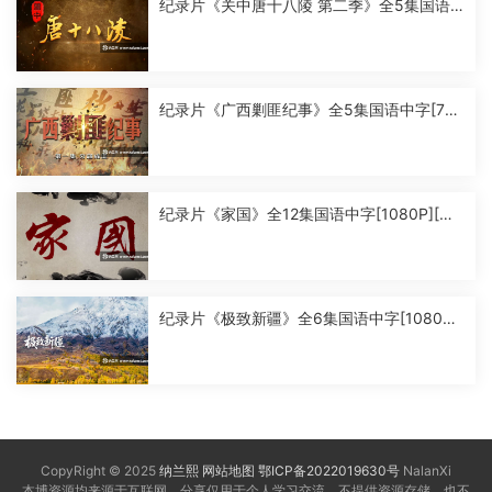
纪录片《关中唐十八陵 第二季》全5集国语
中字[1080P][MP4]
纪录片《广西剿匪纪事》全5集国语中字[720
P][MP4]
纪录片《家国》全12集国语中字[1080P][MP
4]
纪录片《极致新疆》全6集国语中字[1080P]
[MP4]
CopyRight © 2025
纳兰熙
网站地图
鄂ICP备2022019630号
NalanXi
本博资源均来源于互联网，分享仅用于个人学习交流，不提供资源存储，也不