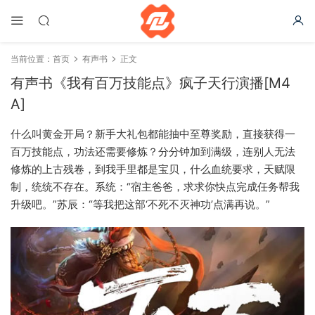
当前位置：
首页
有声书
正文
有声书《我有百万技能点》疯子天行演播[M4
A]
什么叫黄金开局？新手大礼包都能抽中至尊奖励，直接获得一
百万技能点，功法还需要修炼？分分钟加到满级，连别人无法
修炼的上古残卷，到我手里都是宝贝，什么血统要求，天赋限
制，统统不存在。系统：“宿主爸爸，求求你快点完成任务帮我
升级吧。”苏辰：“等我把这部‘不死不灭神功’点满再说。”