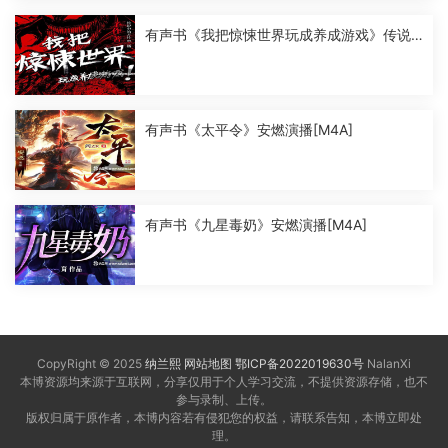
有声书《我把惊悚世界玩成养成游戏》传说
中的方片K演播[M4A]
有声书《太平令》安燃演播[M4A]
有声书《九星毒奶》安燃演播[M4A]
CopyRight © 2025
纳兰熙
网站地图
鄂ICP备2022019630号
NalanXi
本博资源均来源于互联网，分享仅用于个人学习交流，不提供资源存储，也不
参与录制、上传。
版权归属于原作者，本博内容若有侵犯您的权益，请联系告知，本博立即处
理。