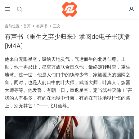
当前位置：
首页
有声书
正文
有声书《重生之弃少归来》掌阅de电子书演播
[M4A]
他来自无限星空，吸纳天地灵气，气运而生的北月仙尊。上一
世，他一再忍让，星空万族联合围杀他，最终逆转时空，重生
地球。这一世，他是人们口中的纨绔少爷，家族覆灭的漏网之
鱼，同时，也是人们口中的叶大师，武道大师，叶真人，炼器
大师等等。他发誓，有朝一日，重返星空，定当弑神灭佛！“害
我的人有很多，有的在地狱中忏悔，有的在前往地狱忏悔的路
上，别无其它！”——北月仙尊。