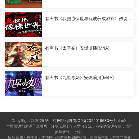
有声书《我把惊悚世界玩成养成游戏》传说
中的方片K演播[M4A]
有声书《太平令》安燃演播[M4A]
有声书《九星毒奶》安燃演播[M4A]
CopyRight © 2025
纳兰熙
网站地图
鄂ICP备2022019630号
NalanXi
本博资源均来源于互联网，分享仅用于个人学习交流，不提供资源存储，也不
参与录制、上传。
版权归属于原作者，本博内容若有侵犯您的权益，请联系告知，本博立即处