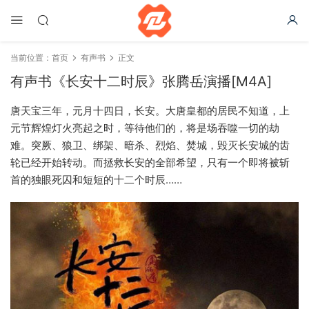
当前位置：
首页
有声书
正文
有声书《长安十二时辰》张腾岳演播[M4A]
唐天宝三年，元月十四日，长安。大唐皇都的居民不知道，上
元节辉煌灯火亮起之时，等待他们的，将是场吞噬一切的劫
难。突厥、狼卫、绑架、暗杀、烈焰、焚城，毁灭长安城的齿
轮已经开始转动。而拯救长安的全部希望，只有一个即将被斩
首的独眼死囚和短短的十二个时辰……