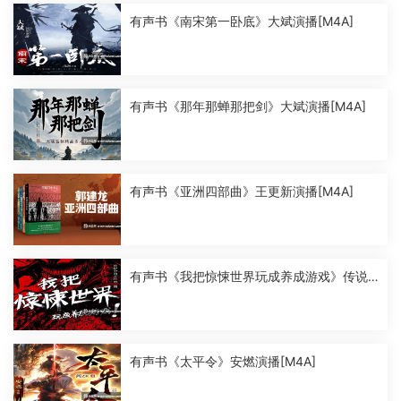
有声书《南宋第一卧底》大斌演播[M4A]
有声书《那年那蝉那把剑》大斌演播[M4A]
有声书《亚洲四部曲》王更新演播[M4A]
有声书《我把惊悚世界玩成养成游戏》传说
中的方片K演播[M4A]
有声书《太平令》安燃演播[M4A]