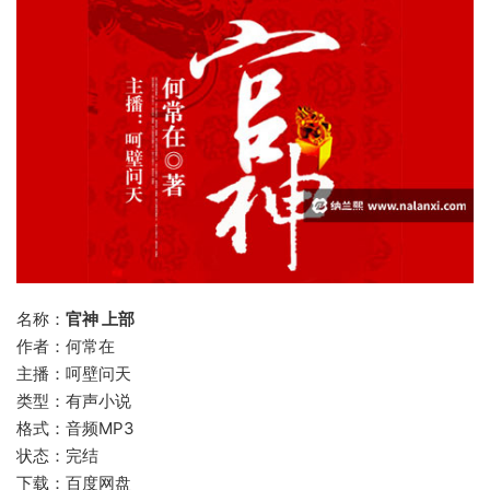
名称：
官神 上部
作者：何常在
主播：呵壁问天
类型：有声小说
格式：音频MP3
状态：完结
下载：百度网盘