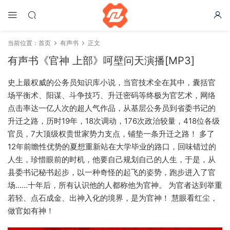
当前位置：
首页
有声书
正文
有声书《官神 上部》呵壁问天演播[MP3]
史上最权威的公务员知识库小说，当官技术全在其中，囊括官
场平衡术、阳谋、斗争技巧、升迁密码等终极为官艺术，网络
点击率达一亿人次的超人气作品，从基层公务员到省委书记的
升迁之路，历时19年，18次调动，176次政治较量，418位各级
官员，7大顶级权贵世家势力支点，铺垫一条升迁之路！ 多了
12年前瞻性优势的夏想重新站在大学毕业的路口，回味错过的
人生，珍惜眼前的时机，他要自己规划自己的人生，于是，从
县委书记秘书起步，以一种奇怪的起飞的姿势，跑步进入了官
场……十年后，所有认识他的人都称他为官神。 为官者达到举重
若轻、点石成金、出神入化的境界，是为官神！ 慧眼看红尘，
做官如有神！