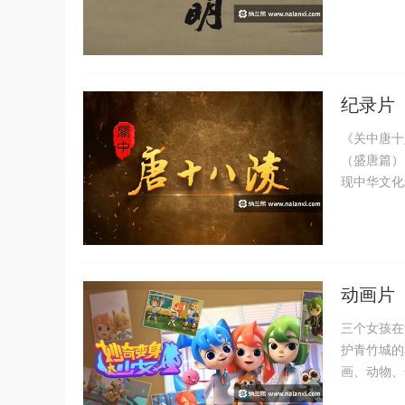
纪录片《
《关中唐十
（盛唐篇）
现中华文化
动画片《
三个女孩在
护青竹城的
画、动物、