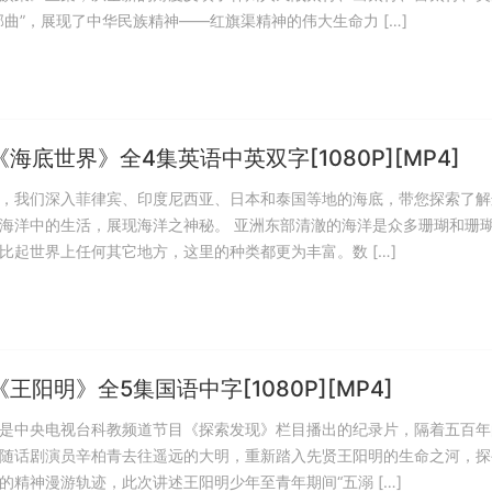
部曲”，展现了中华民族精神——红旗渠精神的伟大生命力 […]
海底世界》全4集英语中英双字[1080P][MP4]
，我们深入菲律宾、印度尼西亚、日本和泰国等地的海底，带您探索了解
海洋中的生活，展现海洋之神秘。 亚洲东部清澈的海洋是众多珊瑚和珊
比起世界上任何其它地方，这里的种类都更为丰富。数 […]
王阳明》全5集国语中字[1080P][MP4]
是中央电视台科教频道节目《探索发现》栏目播出的纪录片，隔着五百年
随话剧演员辛柏青去往遥远的大明，重新踏入先贤王阳明的生命之河，探
的精神漫游轨迹，此次讲述王阳明少年至青年期间“五溺 […]