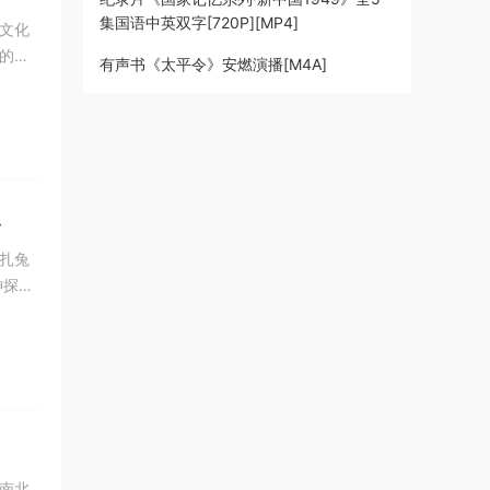
集国语中英双字[720P][MP4]
文化
的精
有声书《太平令》安燃演播[M4A]
扎兔
神探大
南北