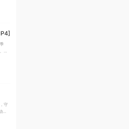
P4]
季
、体
，守
动