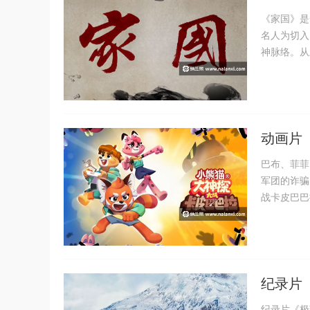
《家国》是
名人为切入
神脉络。从
动画片
[1080P
巴布、菲菲
军团的诈骗
战卡皮巴巴
纪录片《
纪录片《极