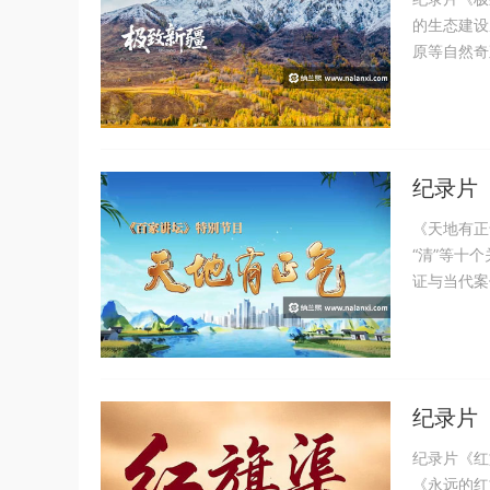
的生态建设
原等自然奇
纪录片《
《天地有正
“清”等十
证与当代案
纪录片《
纪录片《红
《永远的红