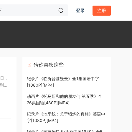
登录
注册
猜你喜欢这些
1日，
纪录片《临沂晋墓疑云》全1集国语中字
刚解
[1080P][MP4]
动画片《托马斯和他的朋友们 第五季》全
26集国语[480P][MP4]
纪录片《地平线：关于锻炼的真相》英语中
字[1080P][MP4]
纪录片《国家记忆系列·新中国1949》全5