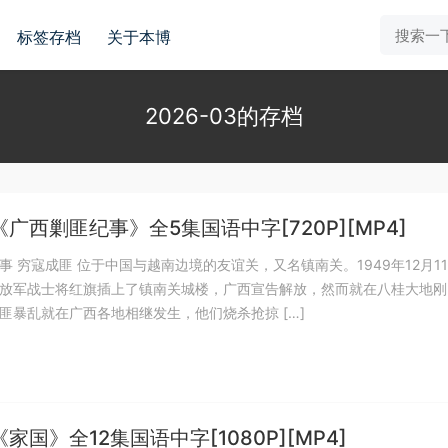
标签存档
关于本博
2026-03的存档
广西剿匪纪事》全5集国语中字[720P][MP4]
事 穷寇成匪 位于中国与越南边境的友谊关，又名镇南关。1949年12月1
放军战士将红旗插上了镇南关城楼，广西宣告解放，然而就在八桂大地刚
匪暴乱就在广西各地相继发生，他们烧杀抢掠 […]
家国》全12集国语中字[1080P][MP4]