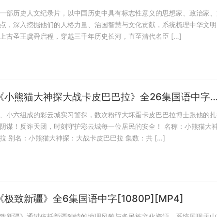
一部历史人文纪录片，以中国历史中具有标志性意义的思想家、政治家、
点，深入挖掘他们的人格力量、治国智慧与文化贡献，系统梳理中华文明
上古圣王虞舜启程，穿越三千年历史长河，直至清代名臣 […]
《小熊猫大神探大战卡皮巴巴拉》全26集国语中字
][MP4]
、小六组成的彩云城实习警探，数次粉碎大坏蛋卡皮巴巴拉博士跟他的扎
阴谋！反诈天团，时刻守护彩云城每一位居民的安全！ 名称：小熊猫大
拉 别名：小熊猫大神探：大战卡皮巴巴拉 集数：共 […]
极致新疆》全6集国语中字[1080P][MP4]
致新疆》通过依托新疆独特的地理风貌与多民族文化资源，系统展现天山