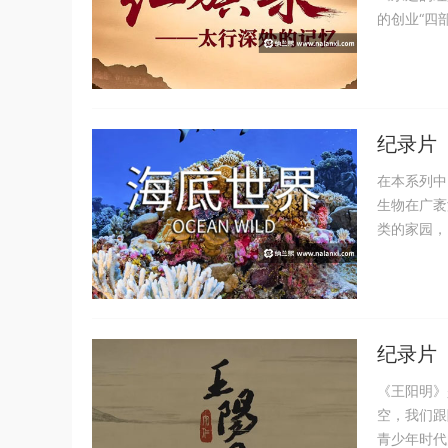
的创业“四
纪录片《
在本系列中
生物在广袤
类的家园，
纪录片《
《王阳明》
空，我们跟
青少年时代