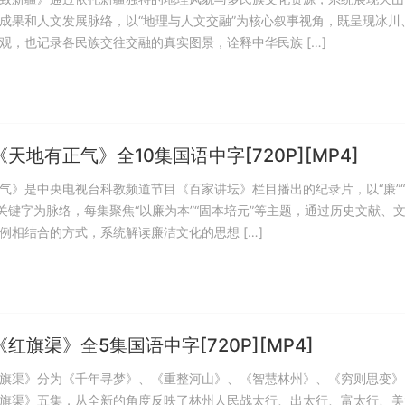
成果和人文发展脉络，以“地理与人文交融”为核心叙事视角，既呈现冰川
观，也记录各民族交往交融的真实图景，诠释中华民族 […]
天地有正气》全10集国语中字[720P][MP4]
气》是中央电视台科教频道节目《百家讲坛》栏目播出的纪录片，以“廉”“
个关键字为脉络，每集聚焦“以廉为本”“固本培元”等主题，通过历史文献、
例相结合的方式，系统解读廉洁文化的思想 […]
红旗渠》全5集国语中字[720P][MP4]
旗渠》分为《千年寻梦》、《重整河山》、《智慧林州》、《穷则思变》
旗渠》五集，从全新的角度反映了林州人民战太行、出太行、富太行、美