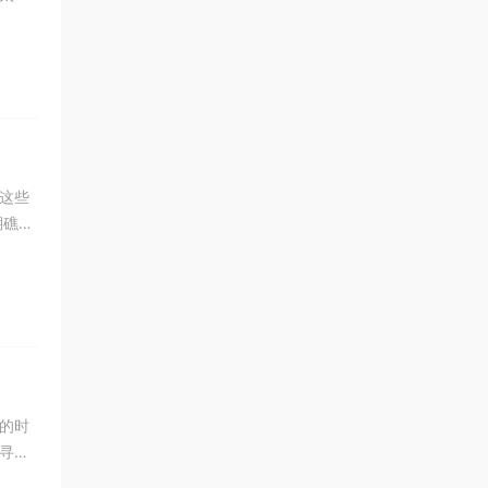
这些
瑚礁鱼
的时
寻他