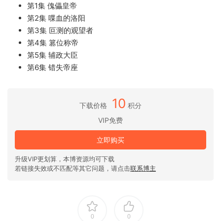
第1集 傀儡皇帝
第2集 喋血的洛阳
第3集 叵测的观望者
第4集 篡位称帝
第5集 辅政大臣
第6集 错失帝座
10
下载价格
积分
VIP免费
立即购买
升级VIP更划算，本博资源均可下载
若链接失效或不匹配等其它问题，请点击
联系博主
0
0