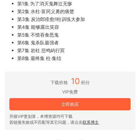
第1集 为了消灭鬼舞辻无惨
第2集 水柱·富冈义勇的痛楚
第3集 炭治郎痊愈!!柱训练大参加
第4集 能够露出笑容
第5集 不惜吞食恶鬼
第6集 鬼杀队最强者
第7集 岩柱 悲鸣屿行冥
第8集 最终集 柱·集结
10
下载价格
积分
VIP免费
立即购买
升级VIP更划算，本博资源均可下载
若链接失效或不匹配等其它问题，请点击
联系博主