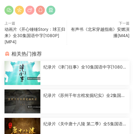
上一篇
下一篇
动画片《开心锤锤Story：球王归
有声书《北宋穿越指南》安燃演
来》全30集国语中字[1080P]
播[M4A]
[MP4]
相关热门推荐
纪录片《津门往事》全10集国语中字[1080
P][MP4]
纪录片《苏州千年古棺发掘纪实》全2集国语
中字[1080P][MP4]
纪录片《关中唐十八陵 第二季》全5集国语
中字[1080P][MP4]