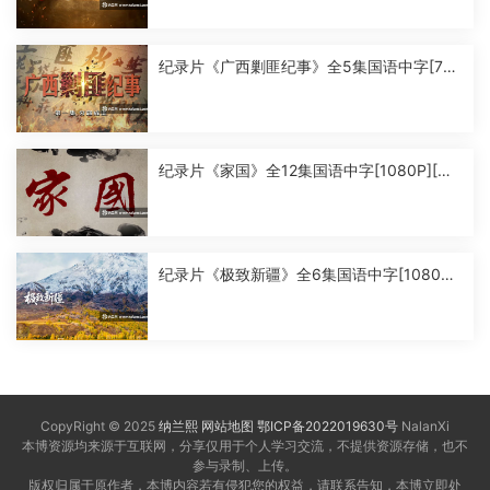
纪录片《广西剿匪纪事》全5集国语中字[720
P][MP4]
纪录片《家国》全12集国语中字[1080P][MP
4]
纪录片《极致新疆》全6集国语中字[1080P]
[MP4]
CopyRight © 2025
纳兰熙
网站地图
鄂ICP备2022019630号
NalanXi
本博资源均来源于互联网，分享仅用于个人学习交流，不提供资源存储，也不
参与录制、上传。
版权归属于原作者，本博内容若有侵犯您的权益，请联系告知，本博立即处