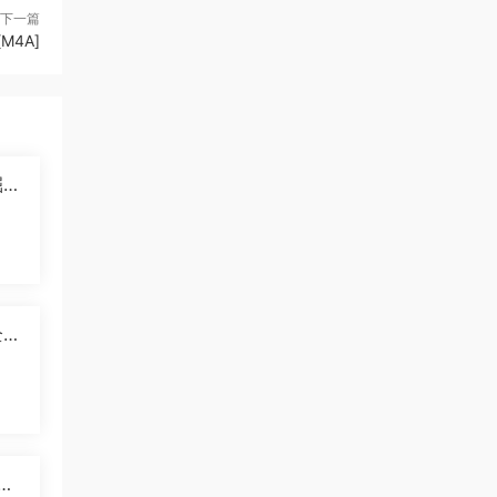
下一篇
4A]
掘纪
]
5
国