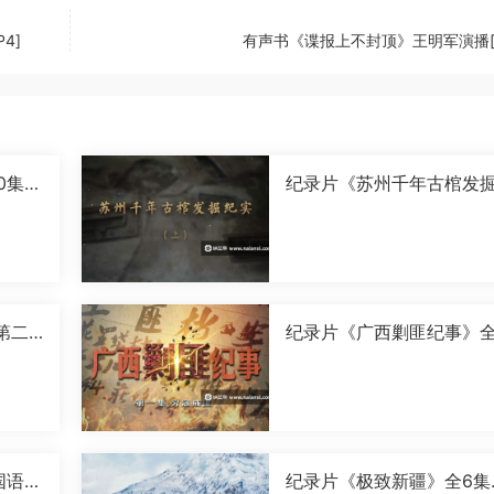
4]
有声书《谍报上不封顶》王明军演播[M
0集国
纪录片《苏州千年古棺发
实》全2集国语中字[1080P
[MP4]
第二
纪录片《广西剿匪纪事》全
0P]
集国语中字[720P][MP4]
国语中
纪录片《极致新疆》全6集