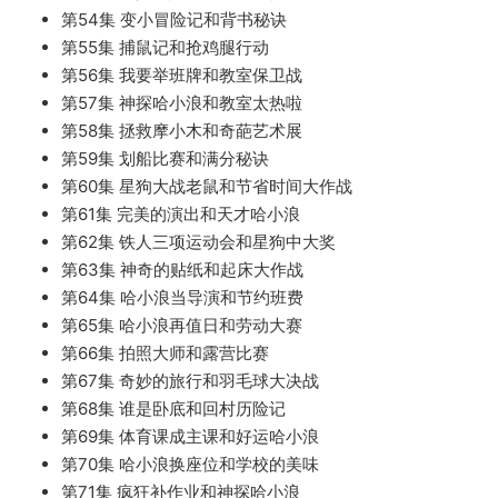
第54集 变小冒险记和背书秘诀
第55集 捕鼠记和抢鸡腿行动
第56集 我要举班牌和教室保卫战
第57集 神探哈小浪和教室太热啦
第58集 拯救摩小木和奇葩艺术展
第59集 划船比赛和满分秘诀
第60集 星狗大战老鼠和节省时间大作战
第61集 完美的演出和天才哈小浪
第62集 铁人三项运动会和星狗中大奖
第63集 神奇的贴纸和起床大作战
第64集 哈小浪当导演和节约班费
第65集 哈小浪再值日和劳动大赛
第66集 拍照大师和露营比赛
第67集 奇妙的旅行和羽毛球大决战
第68集 谁是卧底和回村历险记
第69集 体育课成主课和好运哈小浪
第70集 哈小浪换座位和学校的美味
第71集 疯狂补作业和神探哈小浪