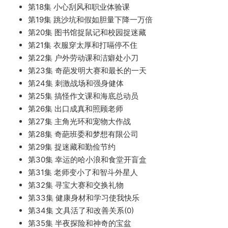
第18集 小心刮风和职业体验课
第19集 跳沙坑和假如胆量下降一万倍
第20集 图书馆捉鼠记和校园捉迷藏
第21集 衣服穿太厚和打嗝停不住
第22集 户外劳动课和洁癖处小刀
第23集 奇葩发明大赛和最长的一天
第24集 刺激战场和强身健体
第25集 搞怪作文课和海底总动员
第26集 出口成真和照顾老师
第27集 主角光环和宠物大作战
第28集 奇葩班委和梦想有限公司
第29集 捉迷藏和勤俭节约
第30集 幸运的哈小浪和食堂开盲盒
第31集 老师变小了和智斗外星人
第32集 寻宝大赛和交换礼物
第33集 健康身材和学习使我快乐
第34集 文具活了和改善关系(0)
第35集 半夜探险和神奇的宝盆