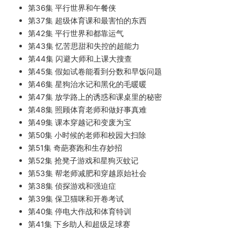
第36集 平行世界和午餐侠
第37集 超级体育课和最害怕的东西
第42集 平行世界和都靠运气
第43集 忆苦思甜和失控的超能力
第44集 闪避大师和上课大搜查
第45集 假如试卷能看到分数和早饭问题
第46集 星狗治水记和黑化的毛暖暖
第47集 放学路上的诱惑和课桌里的秘密
第48集 照顾体育老师和做好事真难
第49集 课本穿越记和变废为宝
第50集 小时候的老师和校园大扫除
第51集 奇葩赛跑和生存妙招
第52集 抢凳子游戏和星狗灭蚊记
第53集 帮老师减肥和穿越原始社会
第38集 侦探游戏和强迫症
第39集 保卫猫咪和开卷考试
第40集 停电大作战和体育特训
第41集 下乡助人和超级足球赛