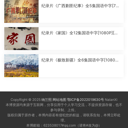
纪录片《广西剿匪纪事》全5集国语中字[720
P][MP4]
纪录片《家国》全12集国语中字[1080P][MP
4]
纪录片《极致新疆》全6集国语中字[1080P]
[MP4]
CopyRight © 2025
纳兰熙
网站地图
鄂ICP备2022019630号
NalanXi
本博资源均来源于互联网，分享仅用于个人学习交流，不提供资源存储，也不
参与录制、上传。
版权归属于原作者，本博内容若有侵犯您的权益，请联系告知，本博立即处
理。
本博邮箱：623538017#qq.com（请将#改为@）