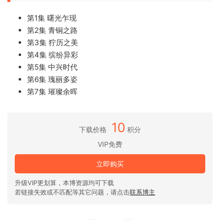
第1集 曙光乍现
第2集 青铜之路
第3集 狞历之美
第4集 缤纷异彩
第5集 中兴时代
第6集 瑰丽多姿
第7集 璀璨余晖
10
下载价格
积分
VIP免费
立即购买
升级VIP更划算，本博资源均可下载
若链接失效或不匹配等其它问题，请点击
联系博主