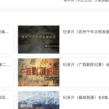
有声书《不让江山》大斌演播[M
0集国
纪录片《苏州千年古棺发
实》全2集国语中字[1080P
[MP4]
第二
纪录片《广西剿匪纪事》全
0P]
集国语中字[720P][MP4]
国语中
纪录片《极致新疆》全6集
语中字[1080P][MP4]