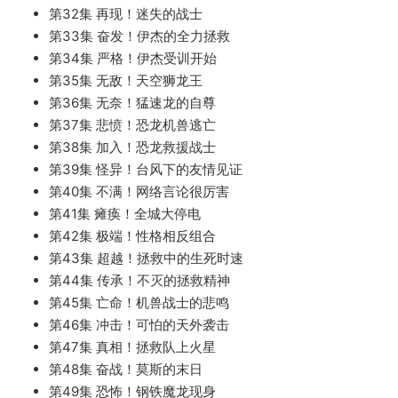
第32集 再现！迷失的战士
第33集 奋发！伊杰的全力拯救
第34集 严格！伊杰受训开始
第35集 无敌！天空狮龙王
第36集 无奈！猛速龙的自尊
第37集 悲愤！恐龙机兽逃亡
第38集 加入！恐龙救援战士
第39集 怪异！台风下的友情见证
第40集 不满！网络言论很厉害
第41集 瘫痪！全城大停电
第42集 极端！性格相反组合
第43集 超越！拯救中的生死时速
第44集 传承！不灭的拯救精神
第45集 亡命！机兽战士的悲鸣
第46集 冲击！可怕的天外袭击
第47集 真相！拯救队上火星
第48集 奋战！莫斯的末日
第49集 恐怖！钢铁魔龙现身