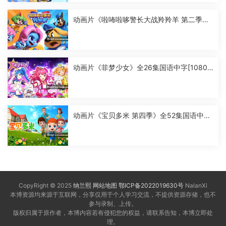
动画片《啦咘啦哆警长大战羚羚羊 第二季》
全52集国语中字[1080P][MP4]
动画片《菲梦少女》全26集国语中字[1080
P][MP4]
动画片《宝贝多米 第四季》全52集国语中字
[1080P][MP4]
CopyRight © 2025
纳兰熙
网站地图
鄂ICP备2022019630号
NalanXi
本博资源均来源于互联网，分享仅用于个人学习交流，不提供资源存储，也不
参与录制、上传。
版权归属于原作者，本博内容若有侵犯您的权益，请联系告知，本博立即处
理。