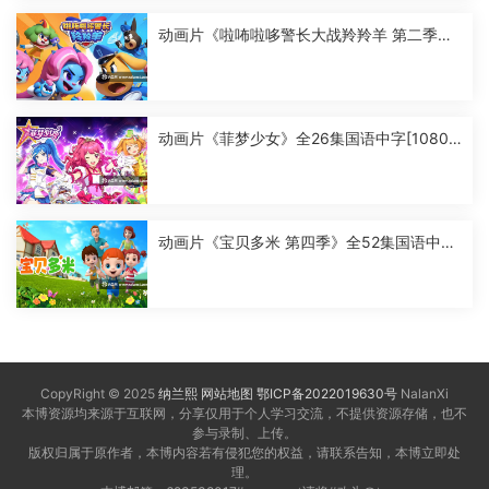
动画片《啦咘啦哆警长大战羚羚羊 第二季》
全52集国语中字[1080P][MP4]
动画片《菲梦少女》全26集国语中字[1080
P][MP4]
动画片《宝贝多米 第四季》全52集国语中字
[1080P][MP4]
CopyRight © 2025
纳兰熙
网站地图
鄂ICP备2022019630号
NalanXi
本博资源均来源于互联网，分享仅用于个人学习交流，不提供资源存储，也不
参与录制、上传。
版权归属于原作者，本博内容若有侵犯您的权益，请联系告知，本博立即处
理。