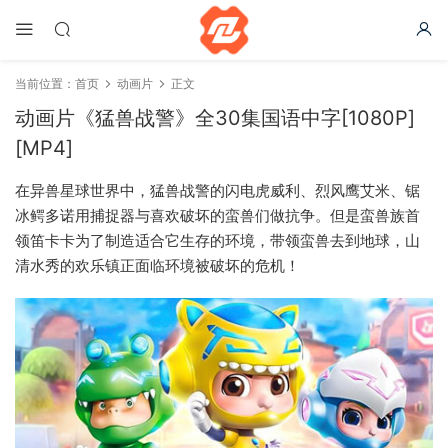
当前位置：
首页
动画片
正文
动画片《猛兽战警》全30集国语中字[1080P]
[MP4]
在异兽星球世界中，猛兽战警的闪电虎威利、烈风鹰艾米、锯
冰鳄多诺用捕捉器与喜欢破坏的蛮兽们做抗争。但是蛮兽族首
领笛卡卡为了制造适合它生存的环境，带领蛮兽去到地球，山
清水秀的欢乐镇正面临环境被破坏的危机！