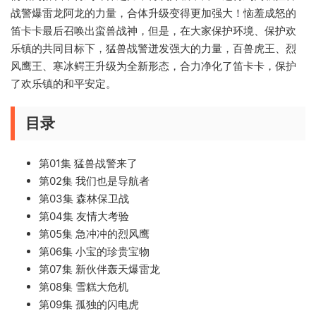
战警爆雷龙阿龙的力量，合体升级变得更加强大！恼羞成怒的
笛卡卡最后召唤出蛮兽战神，但是，在大家保护环境、保护欢
乐镇的共同目标下，猛兽战警迸发强大的力量，百兽虎王、烈
风鹰王、寒冰鳄王升级为全新形态，合力净化了笛卡卡，保护
了欢乐镇的和平安定。
目录
第01集 猛兽战警来了
第02集 我们也是导航者
第03集 森林保卫战
第04集 友情大考验
第05集 急冲冲的烈风鹰
第06集 小宝的珍贵宝物
第07集 新伙伴轰天爆雷龙
第08集 雪糕大危机
第09集 孤独的闪电虎