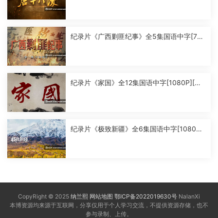
纪录片《广西剿匪纪事》全5集国语中字[720
P][MP4]
纪录片《家国》全12集国语中字[1080P][MP
4]
纪录片《极致新疆》全6集国语中字[1080P]
[MP4]
CopyRight © 2025
纳兰熙
网站地图
鄂ICP备2022019630号
NalanXi
本博资源均来源于互联网，分享仅用于个人学习交流，不提供资源存储，也不
参与录制、上传。