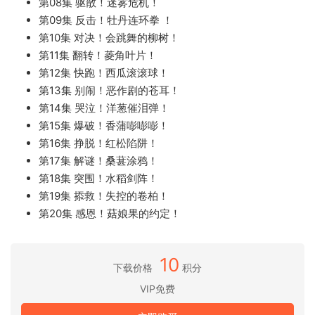
第08集 驱散！迷雾危机！
第09集 反击！牡丹连环拳 ！
第10集 对决！会跳舞的柳树！
第11集 翻转！菱角叶片！
第12集 快跑！西瓜滚滚球！
第13集 别闹！恶作剧的苍耳！
第14集 哭泣！洋葱催泪弹！
第15集 爆破！香蒲嘭嘭嘭！
第16集 挣脱！红松陷阱！
第17集 解谜！桑葚涂鸦！
第18集 突围！水稻剑阵！
第19集 掭救！失控的卷柏！
第20集 感恩！菇娘果的约定！
10
下载价格
积分
VIP免费