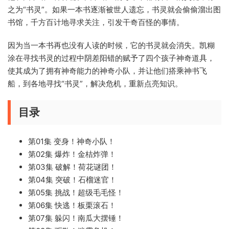
之为“书灵”。如果一本书逐渐被世人遗忘，书灵就会偷偷溜出图
书馆，千方百计地寻求关注，引发干奇百怪的事情。
因为当一本书再也没有人读的时候，它的书灵就会消失。凯糊
涂在寻找书灵的过程中阴差阳错的赋予了四个孩子神奇道具，
使其成为了拥有神奇能力的神奇小队，并让他们搭乘神书飞
船，到各地寻找“书灵”，解决危机，重新点亮知识。
目录
第01集 变身！神奇小队！
第02集 爆炸！金桔炸弹！
第03集 破解！荷花谜团！
第04集 突破！石榴迷官！
第05集 挑战！超级毛毛怪！
第06集 快逃！板栗滚石！
第07集 躲闪！南瓜大摆锤！