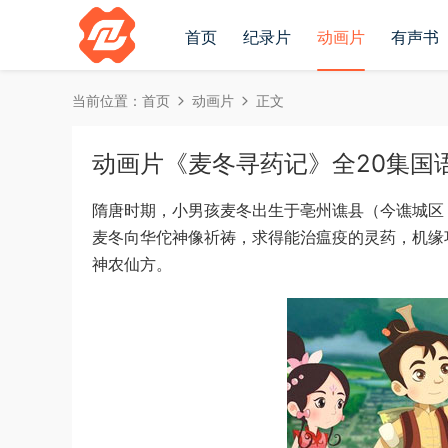
首页
纪录片
动画片
有声书
当前位置：
首页
动画片
正文
动画片《麦冬寻药记》全20集国语中字
隋唐时期，小男孩麦冬出生于亳州谯县（今谯城区
麦冬向华佗神像祈祷，求得能治瘟疫的灵药，机缘
神农仙方。