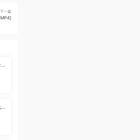
下一篇
MP4]
2
]
战羚
中