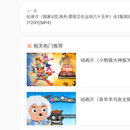
上一篇
纪录片《国家记忆系列·爱国卫生运动六十五年》全2集国
[720P][MP4]
相关热门推荐
动画片《小熊猫大神探
皮巴巴拉》全26集国语中
080P][MP4]
动画片《喜羊羊与灰太
古怪界有古怪》全60集
中字[1080P][MP4]