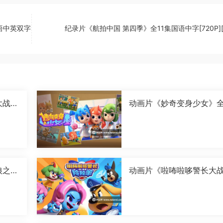
语中英双字
纪录片《航拍中国 第四季》全11集国语中字[720P][
大战卡
动画片《妙奇变身少女》全
字[1
6集国语中字[1080P][MP4
狼之古
动画片《啦咘啦哆警长大
国语
羚羊 第二季》全52集国语
字[1080P][MP4]