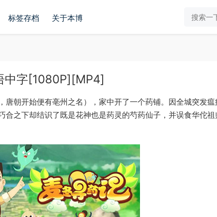
标签存档
关于本博
[1080P][MP4]
，唐朝开始便有亳州之名），家中开了一个药铺。因全城突发瘟
巧合之下却结识了既是花神也是药灵的芍药仙子，并误食华佗祖