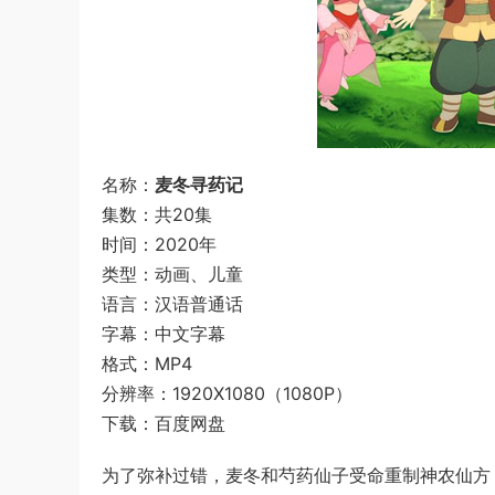
名称：
麦冬寻药记
集数：共20集
时间：2020年
类型：动画、儿童
语言：汉语普通话
字幕：中文字幕
格式：MP4
分辨率：1920X1080（1080P）
下载：百度网盘
为了弥补过错，麦冬和芍药仙子受命重制神农仙方