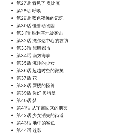
第27话 看见了 奥比克
第28话 呼唤
第29话 蓝色夜晚的记忆
第30话 怪兽动物园
第31话 胜利基地被袭击
第32话 滋尔达中心的攻防
第33话 黑暗都市
第34话 南方海峡
第35话 沉睡的少女
第36话 超越时空的微笑
第37话 花
第38话 蜃楼的怪兽
第39话 你好 奥特曼
第40话 梦
第41话 从宇宙回来的朋友
第42话 少女消失的街道
第43话 地中的鲨鱼
第44话 连影