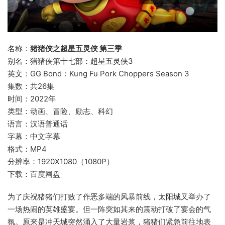
名称：
猪猪侠之超星五灵侠 第三季
别名：猪猪侠第十七部：超星五灵侠3
英文：GG Bond：Kung Fu Pork Choppers Season 3
集数：共26集
时间：2022年
类型：动画、冒险、励志、科幻
语言：汉语普通话
字幕：中文字幕
格式：MP4
分辨率：1920X1080（1080P）
下载：百度网盘
为了庆祝猪猪们打败了作恶多端的风暴前线，太阳城又举办了
一场热闹的英雄盛宴。但一阵突如其来的震动打破了宴会的气
氛。原来是冲天城突然涌入了大量岩浆，猪猪们紧急前往地表