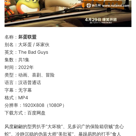
名称：
坏蛋联盟
别名：大坏蛋 / 坏家伙
英文：The Bad Guys
集数：共1集
时间：2022年
类型：动画、喜剧、冒险
语言：汉语普通话
字幕：无字幕
格式：MP4
分辨率：1920X808（1080P）
下载方式：百度网盘
风度翩翩的型男扒手“大坏狼”、见多识广的保险箱窃贼“贪心
蛇”、冷静沉稳的伪装大师“美肚鲨”、暴躁易怒的打手“食人