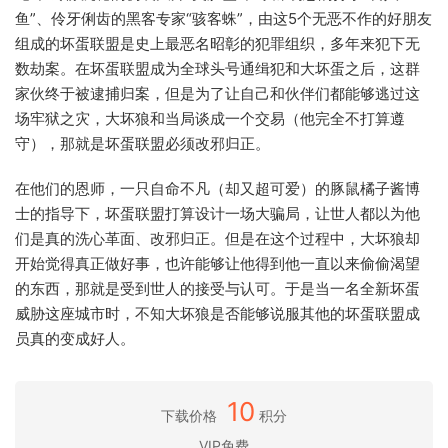
鱼”、伶牙俐齿的黑客专家“骇客蛛”，由这5个无恶不作的好朋友
组成的坏蛋联盟是史上最恶名昭彰的犯罪组织，多年来犯下无
数劫案。在坏蛋联盟成为全球头号通缉犯和大坏蛋之后，这群
家伙终于被逮捕归案，但是为了让自己和伙伴们都能够逃过这
场牢狱之灾，大坏狼和当局谈成一个交易（他完全不打算遵
守），那就是坏蛋联盟必须改邪归正。
在他们的恩师，一只自命不凡（却又超可爱）的豚鼠橘子酱博
士的指导下，坏蛋联盟打算设计一场大骗局，让世人都以为他
们是真的洗心革面、改邪归正。但是在这个过程中，大坏狼却
开始觉得真正做好事，也许能够让他得到他一直以来偷偷渴望
的东西，那就是受到世人的接受与认可。于是当一名全新坏蛋
威胁这座城市时，不知大坏狼是否能够说服其他的坏蛋联盟成
员真的变成好人。
10
下载价格
积分
VIP免费