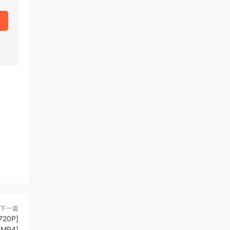
下一篇
20P]
[MP4]