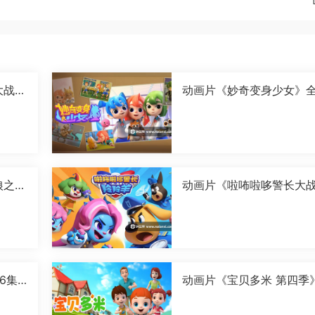
大战卡
动画片《妙奇变身少女》全
字[1
6集国语中字[1080P][MP4
狼之古
动画片《啦咘啦哆警长大
国语
羚羊 第二季》全52集国语
字[1080P][MP4]
6集
动画片《宝贝多米 第四季
全52集国语中字[1080P][
4]