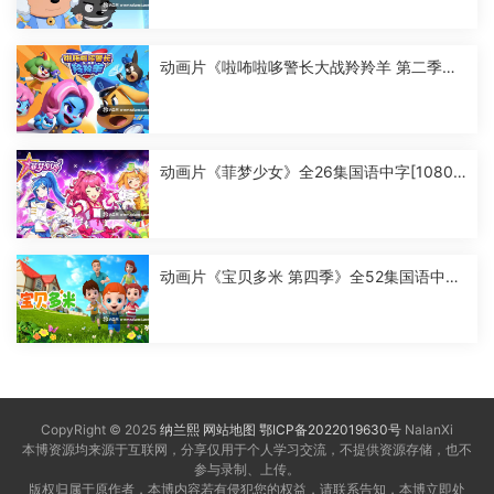
动画片《啦咘啦哆警长大战羚羚羊 第二季》
全52集国语中字[1080P][MP4]
动画片《菲梦少女》全26集国语中字[1080
P][MP4]
动画片《宝贝多米 第四季》全52集国语中字
[1080P][MP4]
CopyRight © 2025
纳兰熙
网站地图
鄂ICP备2022019630号
NalanXi
本博资源均来源于互联网，分享仅用于个人学习交流，不提供资源存储，也不
参与录制、上传。
版权归属于原作者，本博内容若有侵犯您的权益，请联系告知，本博立即处