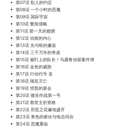
第07话 彰人的约定
第08话 一个小时的恶魔
第09话 国际宇宙
第10话 繁殖侵略
第11话 那一天的翅膀
第12话 动摇的内心
第13话 光与暗的邂逅
第14话 三千万年的奇迹
第15话 被盯上的队长！马露鲁侦探案件簿
第16话 金色的威胁
第17话 行动代号 龙
第18话 嗤笑灭亡
第19话 愤怒的宴会
第20话 微笑作战第一号
第21话 救世主的资格
第22话 邪恶之花遍地盛开
第23话 青色的家伙与电击同在
第24话 恶魔重临