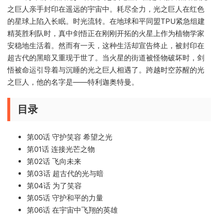
之巨人亲手封印在遥远的宇宙中。耗尽全力，光之巨人在红色
的星球上陷入长眠。时光流转。在地球和平同盟TPU紧急组建
精英胜利队时，真中剑悟正在刚刚开拓的火星上作为植物学家
安稳地生活着。然而有一天，这种生活却宣告终止，被封印在
超古代的黑暗又重现于世了。当火星的街道被怪物破坏时，剑
悟被命运引导着与沉睡的光之巨人相遇了。跨越时空苏醒的光
之巨人，他的名字是——特利迦奥特曼。
目录
第00话 守护笑容 希望之光
第01话 连接光芒之物
第02话 飞向未来
第03话 超古代的光与暗
第04话 为了笑容
第05话 守护和平的力量
第06话 在宇宙中飞翔的英雄