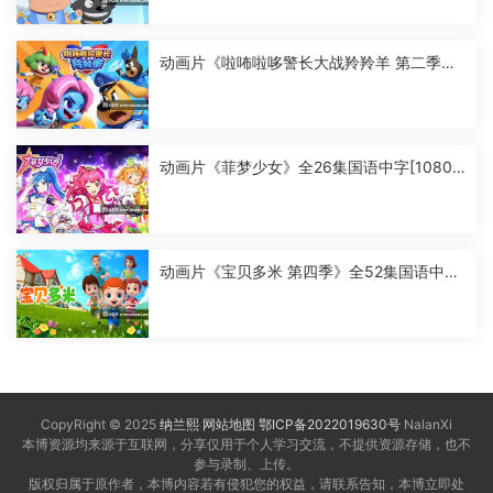
动画片《啦咘啦哆警长大战羚羚羊 第二季》
全52集国语中字[1080P][MP4]
动画片《菲梦少女》全26集国语中字[1080
P][MP4]
动画片《宝贝多米 第四季》全52集国语中字
[1080P][MP4]
CopyRight © 2025
纳兰熙
网站地图
鄂ICP备2022019630号
NalanXi
本博资源均来源于互联网，分享仅用于个人学习交流，不提供资源存储，也不
参与录制、上传。
版权归属于原作者，本博内容若有侵犯您的权益，请联系告知，本博立即处