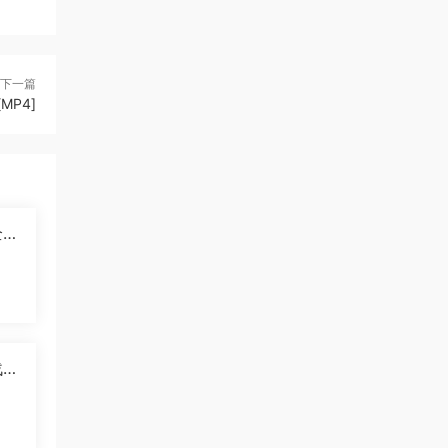
下一篇
MP4]
2
]
战羚
中