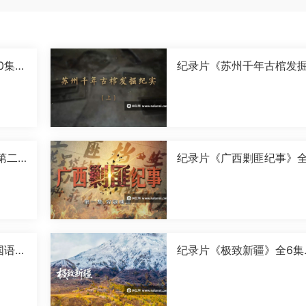
0集国
纪录片《苏州千年古棺发
实》全2集国语中字[1080P
[MP4]
第二
纪录片《广西剿匪纪事》全
0P]
集国语中字[720P][MP4]
国语中
纪录片《极致新疆》全6集
语中字[1080P][MP4]