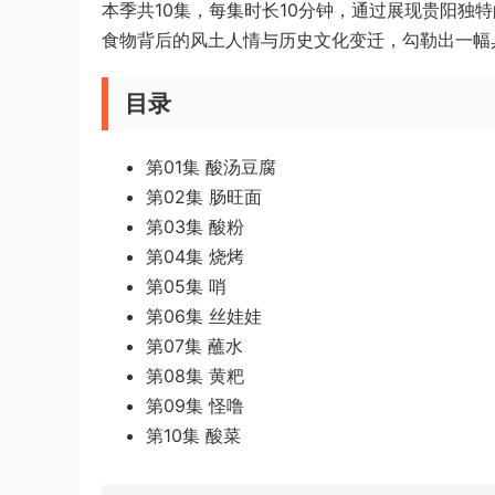
本季共10集，每集时长10分钟，通过展现贵阳独
食物背后的风土人情与历史文化变迁，勾勒出一幅
目录
第01集 酸汤豆腐
第02集 肠旺面
第03集 酸粉
第04集 烧烤
第05集 哨
第06集 丝娃娃
第07集 蘸水
第08集 黄粑
第09集 怪噜
第10集 酸菜