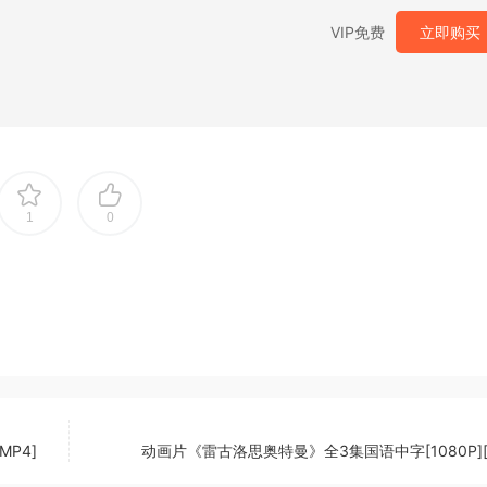
VIP免费
立即购买
1
0
P4]
动画片《雷古洛思奥特曼》全3集国语中字[1080P][