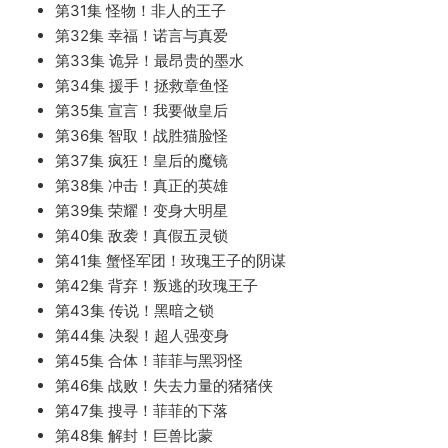
第31集 怪物！非人的王子
第32集 幸福！诺言与真爱
第33集 诡异！最昂贵的墨水
第34集 援手！拯救章鱼怪
第35集 宣言！我要做皇后
第36集 智取！战胜猫脸怪
第37集 疯狂！皇后的魔镜
第38集 冲击！真正的英雄
第39集 荣耀！变身大明星
第40集 敌袭！真假五灵锁
第41集 蟹怪军团！玫瑰王子的阴谋
第42集 背弃！叛逃的玫瑰王子
第43集 传说！黑暗之锁
第44集 决裂！超人强变身
第45集 合体！菲菲与黑羽怪
第46集 战败！失去力量的猪猪侠
第47集 搜寻！菲菲的下落
第48集 解封！巨兽比蒙