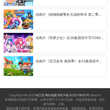
动画片《啦咘啦哆警长大战羚羚羊 第二季》
全52集国语中字[1080P][MP4]
动画片《菲梦少女》全26集国语中字[1080
P][MP4]
动画片《宝贝多米 第四季》全52集国语中字
[1080P][MP4]
CopyRight © 2025
纳兰熙
网站地图
鄂ICP备2022019630号
NalanXi
本博资源均来源于互联网，分享仅用于个人学习交流，不提供资源存储，也不
参与录制、上传。
版权归属于原作者，本博内容若有侵犯您的权益，请联系告知，本博立即处