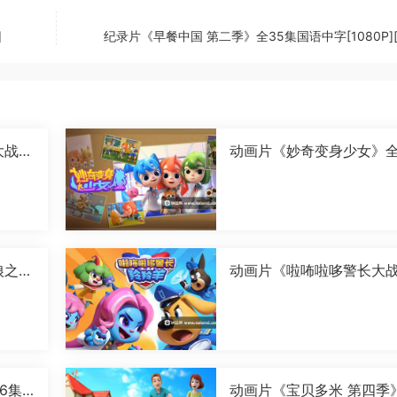
]
纪录片《早餐中国 第二季》全35集国语中字[1080P][
大战卡
动画片《妙奇变身少女》全
字[1
6集国语中字[1080P][MP4
狼之古
动画片《啦咘啦哆警长大
国语
羚羊 第二季》全52集国语
字[1080P][MP4]
6集
动画片《宝贝多米 第四季