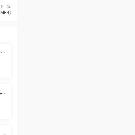
下一篇
MP4]
2
]
战羚
中
》