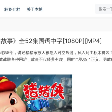
标签存档
关于本博
》全52集国语中字[1080P][MP4]
列第5部，讲述猪猪家族因被卷入时空裂缝，掉入到由积木拼装
敢战胜各种困难，故事不仅经典有趣，同时也弘扬了正义、勇敢