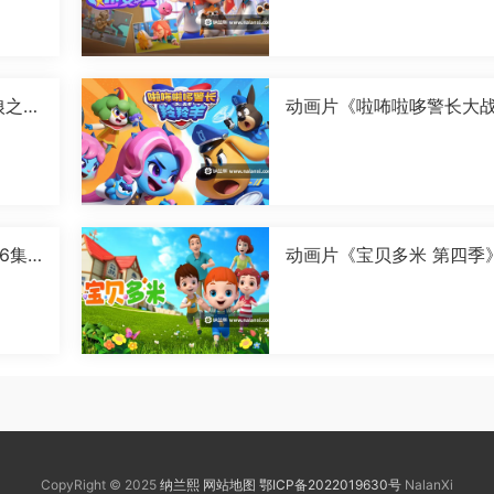
狼之古
动画片《啦咘啦哆警长大
国语
羚羊 第二季》全52集国语
字[1080P][MP4]
6集
动画片《宝贝多米 第四季
全52集国语中字[1080P][
4]
CopyRight © 2025
纳兰熙
网站地图
鄂ICP备2022019630号
NalanXi