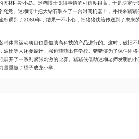
年的奥林匹斯小岛。迷糊博士觉得事情的可信度很高，于是决定研
看个究竟。迷糊博士把大钻石装在了一台时间机器上，并找来猪猪
坐标调到了2080年，结果一不小心，把猪猪侠给传送到了未来
各种体育运动项目也是借助高科技的产品进行的。这时，破旧不
，波比等人还耍诡计，强迫菲菲出售学校。猪猪侠为了保住即将
强展开了一系列紧张刺激的比赛。猪猪侠借助迷糊老师发明的小
力量重振了望子成龙小学。