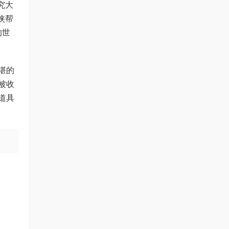
究大
侠帮
的世
堪的
被收
道具