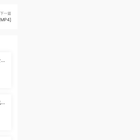
下一篇
MP4]
2
]
战羚
中