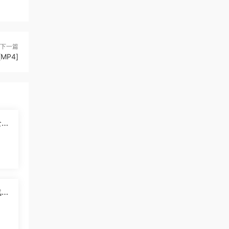
下一篇
MP4]
2
]
战羚
中