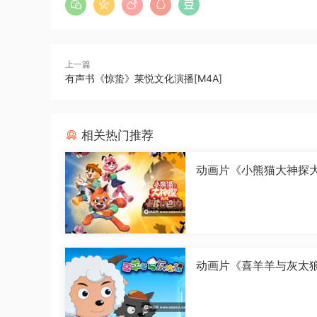
上一篇
有声书《惊蛰》莱悦文化演播[M4A]
相关热门推荐
动画片《小熊猫大神探
皮巴巴拉》全26集国语中
080P][MP4]
动画片《喜羊羊与灰太
古怪界有古怪》全60集
中字[1080P][MP4]