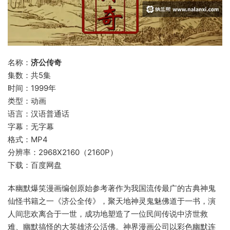
名称：
济公传奇
集数：共5集
时间：1999年
类型：动画
语言：汉语普通话
字幕：无字幕
格式：MP4
分辨率：2968X2160（2160P）
下载：百度网盘
本幽默爆笑漫画编创原始参考著作为我国流传最广的古典神鬼
仙怪书籍之一《济公全传》，聚天地神灵鬼魅佛道于一书，演
人间悲欢离合于一世，成功地塑造了一位民间传说中济世救
难、幽默搞怪的大英雄济公活佛。神界漫画公司以彩色幽默连