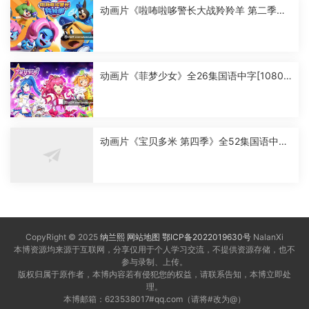
动画片《啦咘啦哆警长大战羚羚羊 第二季》
全52集国语中字[1080P][MP4]
动画片《菲梦少女》全26集国语中字[1080
P][MP4]
动画片《宝贝多米 第四季》全52集国语中字
[1080P][MP4]
CopyRight © 2025
纳兰熙
网站地图
鄂ICP备2022019630号
NalanXi
本博资源均来源于互联网，分享仅用于个人学习交流，不提供资源存储，也不
参与录制、上传。
版权归属于原作者，本博内容若有侵犯您的权益，请联系告知，本博立即处
理。
本博邮箱：623538017#qq.com（请将#改为@）