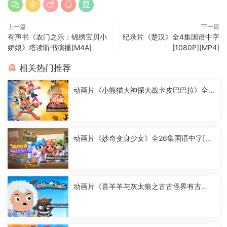
上一篇
下一篇
有声书《农门之乐：锦绣宝贝小
纪录片《楚汉》全4集国语中字
娇娘》塔读听书演播[M4A]
[1080P][MP4]
相关热门推荐
动画片《小熊猫大神探大战卡皮巴巴拉》全2
6集国语中字[1080P][MP4]
动画片《妙奇变身少女》全26集国语中字[10
80P][MP4]
动画片《喜羊羊与灰太狼之古古怪界有古
怪》全60集国语中字[1080P][MP4]