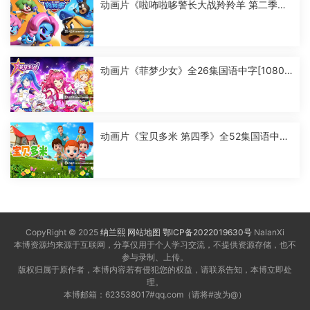
动画片《啦咘啦哆警长大战羚羚羊 第二季》
全52集国语中字[1080P][MP4]
动画片《菲梦少女》全26集国语中字[1080
P][MP4]
动画片《宝贝多米 第四季》全52集国语中字
[1080P][MP4]
CopyRight © 2025
纳兰熙
网站地图
鄂ICP备2022019630号
NalanXi
本博资源均来源于互联网，分享仅用于个人学习交流，不提供资源存储，也不
参与录制、上传。
版权归属于原作者，本博内容若有侵犯您的权益，请联系告知，本博立即处
理。
本博邮箱：623538017#qq.com（请将#改为@）