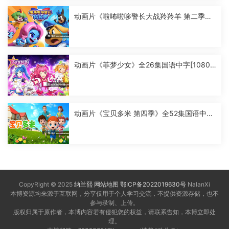
动画片《啦咘啦哆警长大战羚羚羊 第二季》
全52集国语中字[1080P][MP4]
动画片《菲梦少女》全26集国语中字[1080
P][MP4]
动画片《宝贝多米 第四季》全52集国语中字
[1080P][MP4]
CopyRight © 2025
纳兰熙
网站地图
鄂ICP备2022019630号
NalanXi
本博资源均来源于互联网，分享仅用于个人学习交流，不提供资源存储，也不
参与录制、上传。
版权归属于原作者，本博内容若有侵犯您的权益，请联系告知，本博立即处
理。