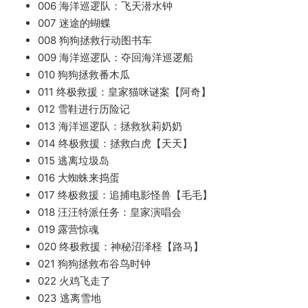
006 海洋巡逻队：飞天潜水钟
007 迷途的蝴蝶
008 狗狗拯救行动图书车
009 海洋巡逻队：夺回海洋巡逻船
010 狗狗拯救番木瓜
011 终极救援：皇家猫咪谜案【阿奇】
012 雪鞋进行历险记
013 海洋巡逻队：拯救狄莉奶奶
014 终极救援：拯救白虎【天天】
015 逃离垃圾岛
016 大蜘蛛来捣蛋
017 终极救援：追捕电影怪兽【毛毛】
018 汪汪特派任务：皇家演唱会
019 露营惊魂
020 终极救援：神秘沼泽柽【路马】
021 狗狗拯救布谷鸟时钟
022 火鸡飞走了
023 逃离雪地