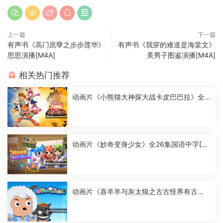
上一篇
下一篇
有声书《高门庶孽之步步莲华》
有声书《我穿的难道是海棠文》
思思演播[M4A]
美男子图鉴演播[M4A]
相关热门推荐
动画片《小熊猫大神探大战卡皮巴巴拉》全2
6集国语中字[1080P][MP4]
动画片《妙奇变身少女》全26集国语中字[10
80P][MP4]
动画片《喜羊羊与灰太狼之古古怪界有古
怪》全60集国语中字[1080P][MP4]