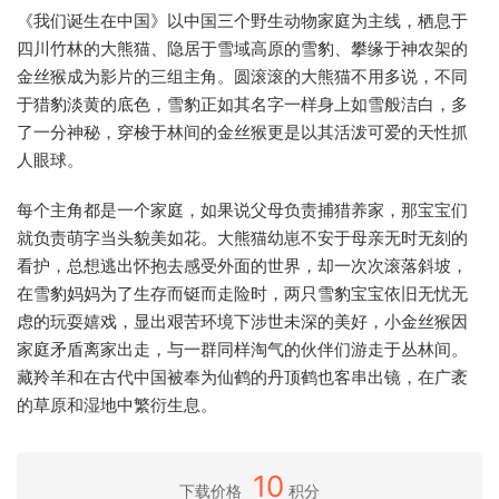
《我们诞生在中国》以中国三个野生动物家庭为主线，栖息于
四川竹林的大熊猫、隐居于雪域高原的雪豹、攀缘于神农架的
金丝猴成为影片的三组主角。圆滚滚的大熊猫不用多说，不同
于猎豹淡黄的底色，雪豹正如其名字一样身上如雪般洁白，多
了一分神秘，穿梭于林间的金丝猴更是以其活泼可爱的天性抓
人眼球。
每个主角都是一个家庭，如果说父母负责捕猎养家，那宝宝们
就负责萌字当头貌美如花。大熊猫幼崽不安于母亲无时无刻的
看护，总想逃出怀抱去感受外面的世界，却一次次滚落斜坡，
在雪豹妈妈为了生存而铤而走险时，两只雪豹宝宝依旧无忧无
虑的玩耍嬉戏，显出艰苦环境下涉世未深的美好，小金丝猴因
家庭矛盾离家出走，与一群同样淘气的伙伴们游走于丛林间。
藏羚羊和在古代中国被奉为仙鹤的丹顶鹤也客串出镜，在广袤
的草原和湿地中繁衍生息。
10
下载价格
积分