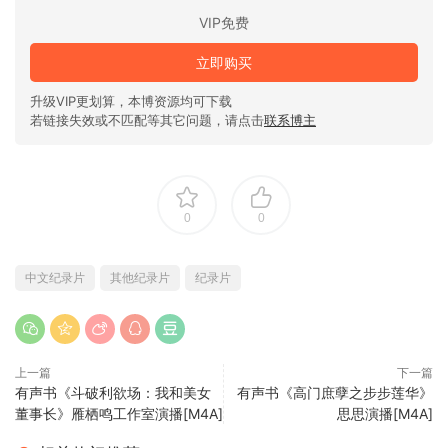
VIP免费
立即购买
升级VIP更划算，本博资源均可下载
若链接失效或不匹配等其它问题，请点击
联系博主
0
0
中文纪录片
其他纪录片
纪录片
上一篇
下一篇
有声书《斗破利欲场：我和美女
有声书《高门庶孽之步步莲华》
董事长》雁栖鸣工作室演播[M4A]
思思演播[M4A]