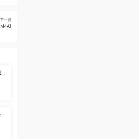
下一篇
4A]
掘纪
]
5