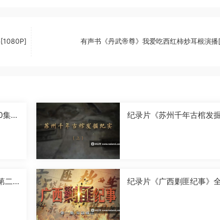
080P]
有声书《丹武帝尊》我爱吃西红柿炒耳根演播[M
0集国
纪录片《苏州千年古棺发
实》全2集国语中字[1080P
[MP4]
第二
纪录片《广西剿匪纪事》全
0P]
集国语中字[720P][MP4]