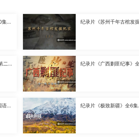
0集国
纪录片《苏州千年古棺发
实》全2集国语中字[1080P
[MP4]
第二
纪录片《广西剿匪纪事》全
0P]
集国语中字[720P][MP4]
国语中
纪录片《极致新疆》全6集
语中字[1080P][MP4]